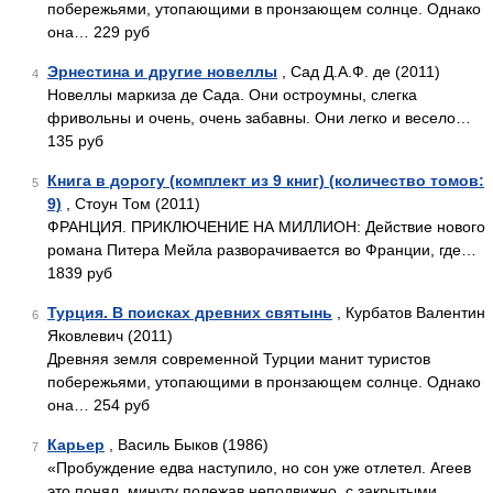
побережьями, утопающими в пронзающем солнце. Однако
она… 229 руб
Эрнестина и другие новеллы
, Сад Д.А.Ф. де (2011)
4
Новеллы маркиза де Сада. Они остроумны, слегка
фривольны и очень, очень забавны. Они легко и весело…
135 руб
Книга в дорогу (комплект из 9 книг) (количество томов:
5
9)
, Стоун Том (2011)
ФРАНЦИЯ. ПРИКЛЮЧЕНИЕ НА МИЛЛИОН: Действие нового
романа Питера Мейла разворачивается во Франции, где…
1839 руб
Турция. В поисках древних святынь
, Курбатов Валентин
6
Яковлевич (2011)
Древняя земля современной Турции манит туристов
побережьями, утопающими в пронзающем солнце. Однако
она… 254 руб
Карьер
, Василь Быков (1986)
7
«Пробуждение едва наступило, но сон уже отлетел. Агеев
это понял, минуту полежав неподвижно, с закрытыми…