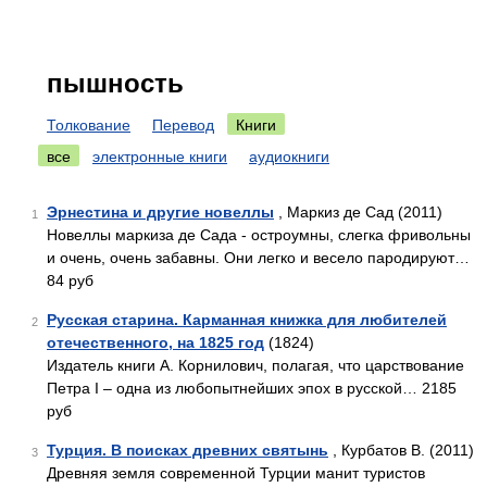
пышность
Толкование
Перевод
Книги
все
электронные книги
аудиокниги
Эрнестина и другие новеллы
, Маркиз де Сад (2011)
1
Новеллы маркиза де Сада - остроумны, слегка фривольны
и очень, очень забавны. Они легко и весело пародируют…
84 руб
Русская старина. Карманная книжка для любителей
2
отечественного, на 1825 год
(1824)
Издатель книги А. Корнилович, полагая, что царствование
Петра I – одна из любопытнейших эпох в русской… 2185
руб
Турция. В поисках древних святынь
, Курбатов В. (2011)
3
Древняя земля современной Турции манит туристов