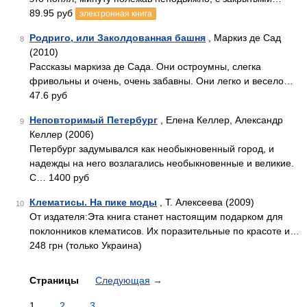
89.95 руб
электронная книга
Родриго, или Заколдованная башня
, Маркиз де Сад
8
(2010)
Рассказы маркиза де Сада. Они остроумны, слегка
фривольны и очень, очень забавны. Они легко и весело…
47.6 руб
Неповторимый Петербург
, Елена Келлер, Александр
9
Келлер (2006)
Петербург задумывался как необыкновенный город, и
надежды на него возлагались необыкновенные и великие.
С… 1400 руб
Клематисы. На пике моды
, Т. Алексеева (2009)
10
От издателя:Эта книга станет настоящим подарком для
поклонников клематисов. Их поразительные по красоте и…
248 грн (только Украина)
Страницы
Следующая
→
1
2
3